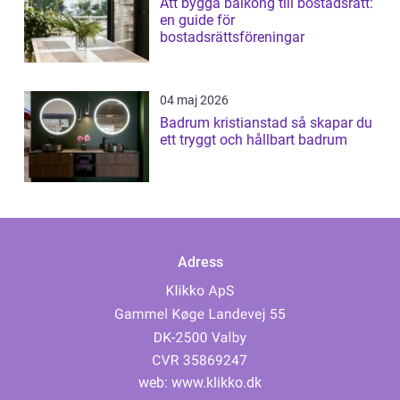
Att bygga balkong till bostadsrätt:
en guide för
bostadsrättsföreningar
04 maj 2026
Badrum kristianstad så skapar du
ett tryggt och hållbart badrum
Adress
web:
www.klikko.dk