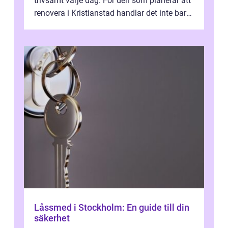
trivsamt varje dag. För den som planerar att
renovera i Kristianstad handlar det inte bara
om kakel och inredning. Rätt rör...
Låssmed i Stockholm: En guide till din
säkerhet