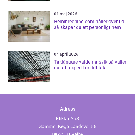
01 maj 2026
Heminredning som håller över tid
så skapar du ett personligt hem
04 april 2026
Takläggare valdemarsvik så väljer
du rätt expert för ditt tak
Adress