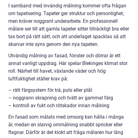
I samband med invändig målning kommer ofta frågan
om tapetsering. Tapeter ger struktur och personlighet,
men kräver noggrant underarbete. En professionell
målare ser till att gamla tapeter sitter tillräckligt bra eller
tas bort på rätt sätt, och att underlaget spacklas så att
skarvar inte syns genom den nya tapeten.
Utvändig målning av fasad, fönster och dörrar är ett
annat vanligt uppdrag. Här spelar Blekinges klimat stor
roll. Närhet till havet, växlande väder och hög
luftfuktighet ställer krav på:
– rätt färgsystem för trä, puts eller plåt
– noggrann skrapning och tvätt av gammal färg
– kontroll av fukt och rötskador innan målning
En fasad som målats med omsorg kan hålla i många
år, medan en slarvig ommålning snabbt spricker eller
flagnar. Därför är det klokt att fråga målaren hur lång