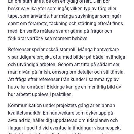
En bra start är att be om en tydlig offert. Den bör
beskriva vilka ytor som ingår, vilken typ av färg eller
tapet som används, hur många strykningar som ingår
samt om förarbete, täckning och städning efteråt finns
med. En seriös målare svarar gärna på frågor och
förklarar varför vissa moment behövs.
Referenser spelar också stor roll. Många hantverkare
visar tidigare projekt, ofta med bilder på både invändiga
och utvändiga arbeten. Genom att titta på sådant ser
man nivån på finish, omsorg om detaljer och stilkänsla.
Att fråga efter referenser från kunder i samma typ av
hus eller område i Blekinge kan ge en mer ärlig bild av
hur arbetet upplevs i praktiken.
Kommunikation under projektets gång är en annan
kvalitetsmarkör. En hantverkare som dyker upp på
avtalad tid, håller dig uppdaterad om tidsplanen och
flaggar i god tid vid eventuella ändringar visar respekt