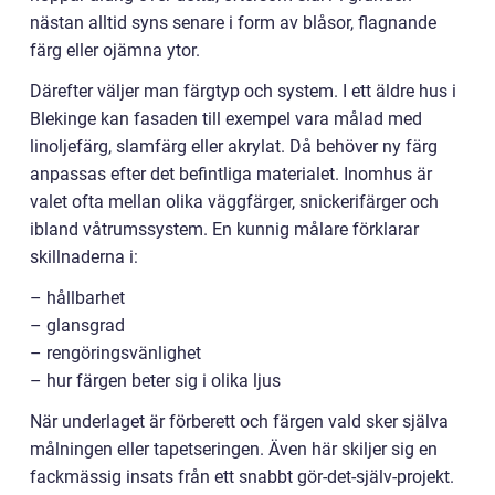
nästan alltid syns senare i form av blåsor, flagnande
färg eller ojämna ytor.
Därefter väljer man färgtyp och system. I ett äldre hus i
Blekinge kan fasaden till exempel vara målad med
linoljefärg, slamfärg eller akrylat. Då behöver ny färg
anpassas efter det befintliga materialet. Inomhus är
valet ofta mellan olika väggfärger, snickerifärger och
ibland våtrumssystem. En kunnig målare förklarar
skillnaderna i:
– hållbarhet
– glansgrad
– rengöringsvänlighet
– hur färgen beter sig i olika ljus
När underlaget är förberett och färgen vald sker själva
målningen eller tapetseringen. Även här skiljer sig en
fackmässig insats från ett snabbt gör-det-själv-projekt.