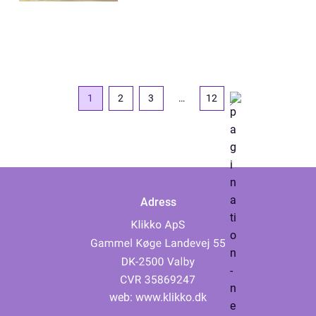
1
2
3
…
12
Adress
web:
www.klikko.dk