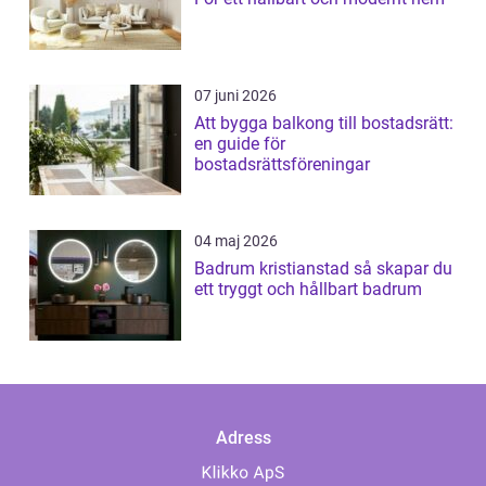
07 juni 2026
Att bygga balkong till bostadsrätt:
en guide för
bostadsrättsföreningar
04 maj 2026
Badrum kristianstad så skapar du
ett tryggt och hållbart badrum
Adress