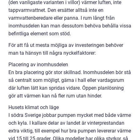
(den vanligaste varianten i villor) värmer luften, inte
tappvarmvattnet. Den ersätter alltså inte en
varmvattenberedare eller panna. I rum långt från
inomhusdelen kan man dessutom behöva behålla vissa
befintliga element som stöd.
För att få ut mesta möjliga av investeringen behöver
man ta hänsyn till några nyckelfaktorer:
Placering av inomhusdelen
En bra placering gör stor skillnad. Inomhusdelen bör stå
så centralt som möjligt, gärna i hall eller vardagsrum
där luften lätt kan spridas vidare. Öppen planlösning
gör att värmen kan nå fler rum utan hinder.
Husets klimat och läge
I södra Sverige jobbar pumpen mycket med både värme
och kyla. I kallare delar av landet är vinterprestandan
extra viktig, till exempel hur bra pumpen levererar värme
vid 15 till 25 grader. Olika modeller har olika styrkor, så