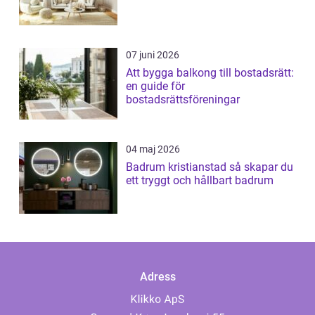
07 juni 2026
Att bygga balkong till bostadsrätt:
en guide för
bostadsrättsföreningar
04 maj 2026
Badrum kristianstad så skapar du
ett tryggt och hållbart badrum
Adress