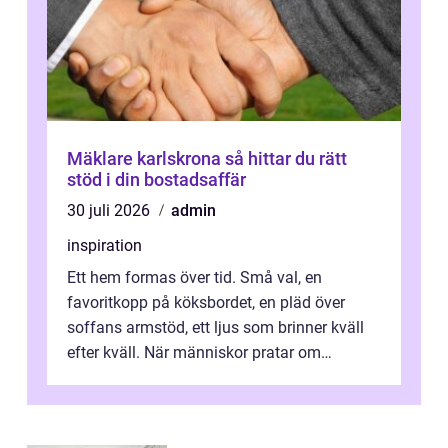
Mäklare karlskrona så hittar du rätt
stöd i din bostadsaffär
30 juli 2026
admin
inspiration
Ett hem formas över tid. Små val, en
favoritkopp på köksbordet, en pläd över
soffans armstöd, ett ljus som brinner kväll
efter kväll. När människor pratar om
heminredning handlar det sällan bara om
fä...