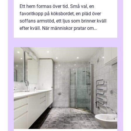
Ett hem formas över tid. Små val, en
favoritkopp på köksbordet, en pläd över
soffans armstöd, ett ljus som brinner kväll
efter kväll. När människor pratar om
heminredning handlar det sällan bara om
fä...