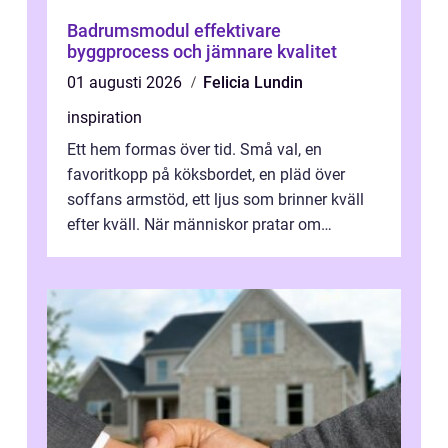
Badrumsmodul effektivare
byggprocess och jämnare kvalitet
01 augusti 2026
Felicia Lundin
inspiration
Ett hem formas över tid. Små val, en
favoritkopp på köksbordet, en pläd över
soffans armstöd, ett ljus som brinner kväll
efter kväll. När människor pratar om
heminredning handlar det sällan bara om
fä...