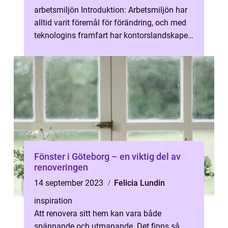
arbetsmiljön Introduktion: Arbetsmiljön har
alltid varit föremål för förändring, och med
teknologins framfart har kontorslandskapen
genomgått en omfattande...
Fönster i Göteborg – en viktig del av
renoveringen
14 september 2023
Felicia Lundin
inspiration
Att renovera sitt hem kan vara både
spännande och utmanande. Det finns så