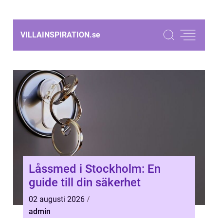
VILLAINSPIRATION.
se
Låssmed i Stockholm: En
guide till din säkerhet
02 augusti 2026
admin