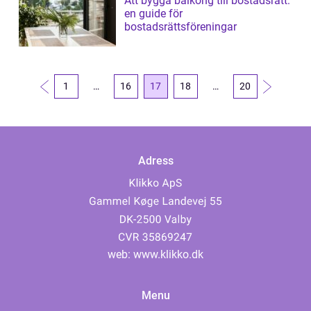
Att bygga balkong till bostadsrätt:
en guide för
bostadsrättsföreningar
1
…
16
17
18
…
20
Adress
web:
www.klikko.dk
Menu