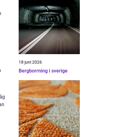
h
18 juni 2026
a
Bergborrning i sverige
låg
an