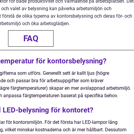
tor för både produktivitet och välmående på arbetsplatsen. Det
, och valet av belysning kan påverka arbetsmiljön och
förstå de olika typerna av kontorsbelysning och deras för- och
rbetsmiljö och öka arbetsglädjen.
FAQ
temperatur för kontorsbelysning?
fterna som utförs. Generellt sett är kallt ljus (högre
de och passar bra för arbetsuppgifter som kräver
lägre färgtemperaturer) skapar en mer avslappnad arbetsmiljö.
och anpassa färgtemperaturen baserat på specifika behov.
 LED-belysning för kontoret?
lar för kontorsmiljön. För det första har LED-lampor lång
ng, vilket minskar kostnaderna och är mer hållbart. Dessutom