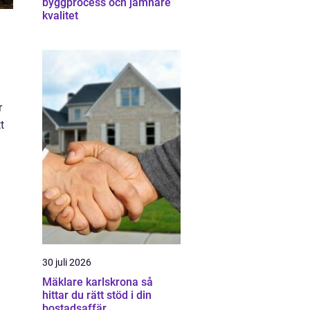
byggprocess och jämnare
kvalitet
r
t
g
30 juli 2026
Mäklare karlskrona så
hittar du rätt stöd i din
bostadsaffär