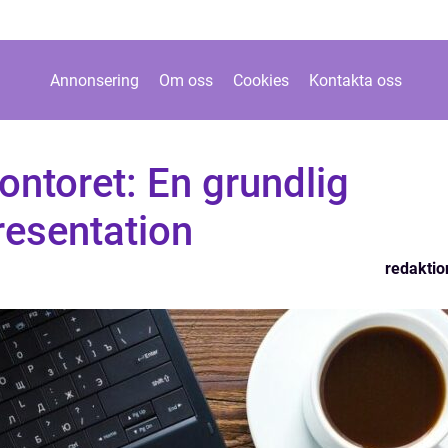
Annonsering
Om oss
Cookies
Kontakta oss
ontoret: En grundlig
resentation
redaktio