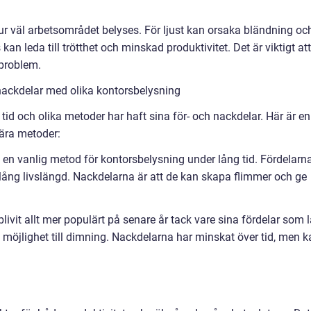
hur väl arbetsområdet belyses. För ljust kan orsaka bländning oc
an leda till trötthet och minskad produktivitet. Det är viktigt att
 problem.
nackdelar med olika kontorsbelysning
tid och olika metoder har haft sina för- och nackdelar. Här är en
ära metoder:
rit en vanlig metod för kontorsbelysning under lång tid. Fördelarn
 lång livslängd. Nackdelarna är att de kan skapa flimmer och ge
livit allt mer populärt på senare år tack vare sina fördelar som 
 möjlighet till dimning. Nackdelarna har minskat över tid, men k