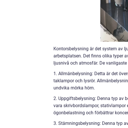
Kontorsbelysning är det system av lju
arbetsplatsen. Det finns olika typer
ljusnivå och atmosfär. De vanligaste 
1. Allmänbelysning: Detta är det öve
taklampor och lysrör. Allmänbelysning 
undvika mörka hörn.
2. Uppgiftsbelysning: Denna typ av be
vara skrivbordslampor, stativlampor e
ögonbelastning och förbättrar koncen
3. Stämningsbelysning: Denna typ av