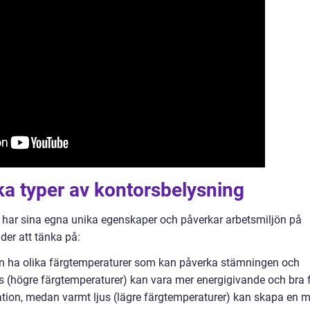
ika typer av kontorsbelysning
g har sina egna unika egenskaper och påverkar arbetsmiljön på
ader att tänka på:
kan ha olika färgtemperaturer som kan påverka stämningen och
us (högre färgtemperaturer) kan vara mer energigivande och bra 
tion, medan varmt ljus (lägre färgtemperaturer) kan skapa en m