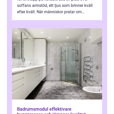
soffans armstöd, ett ljus som brinner kväll
efter kväll. När människor pratar om
heminredning handlar det sällan bara om
fä...
Badrumsmodul effektivare