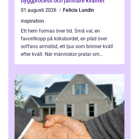
byggprocess och jämnare kvalitet
01 augusti 2026
Felicia Lundin
inspiration
Ett hem formas över tid. Små val, en
favoritkopp på köksbordet, en pläd över
soffans armstöd, ett ljus som brinner kväll
efter kväll. När människor pratar om
heminredning handlar det sällan bara om
fä...