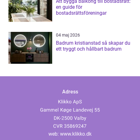
Att bygga balkong till bostadsrätt:
en guide för
bostadsrättsföreningar
04 maj 2026
Badrum kristianstad så skapar du
ett tryggt och hållbart badrum
Adress
web:
www.klikko.dk