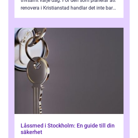
trivsamt varje dag. För den som planerar att
renovera i Kristianstad handlar det inte bara
om kakel och inredning. Rätt rör...
Låssmed i Stockholm: En guide till din
säkerhet