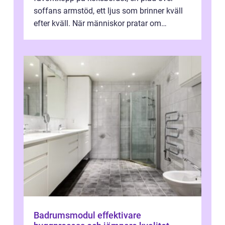
soffans armstöd, ett ljus som brinner kväll
efter kväll. När människor pratar om
heminredning handlar det sällan bara om
fä...
Badrumsmodul effektivare