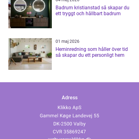
Badrum kristianstad så skapar du
ett tryggt och hållbart badrum
01 maj 2026
Heminredning som håller över tid
så skapar du ett personligt hem
Adress