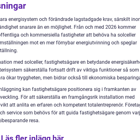
sningar
ara energisystem och förändrade lagstadgade krav, särskilt in
ödvändighet snarare än en möjlighet. Från och med 2026 kommer
ffentliga och kommersiella fastigheter att behöva ha solceller
 omställningen mot en mer förnybar energiutvinning och speglar
ällning.
nation med solceller, fastighetsägare en betydande energisäkerh
tterisystem säkerställa fortsatt drift av viktiga funktioner så som
ara ökar tryggheten, men bidrar också till ekonomiska besparinga
anläggning kan fastighetsägare positionera sig i framkanten av
veckling. För att säkerställa en framgångsrik installation med
 vikt att anlita en erfaren och kompetent totalentreprenör. Företa
och service som behövs för att guida fastighetsägare genom var
ibesparande resa.
Läs fler inlägg här