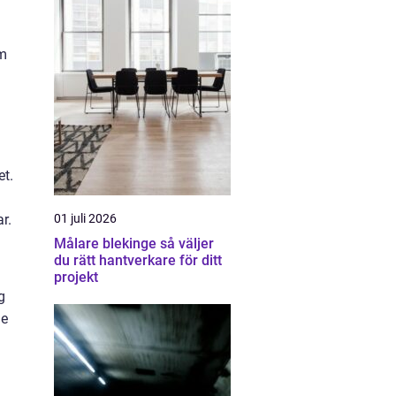
om
et.
r.
01 juli 2026
Målare blekinge så väljer
du rätt hantverkare för ditt
projekt
g
je