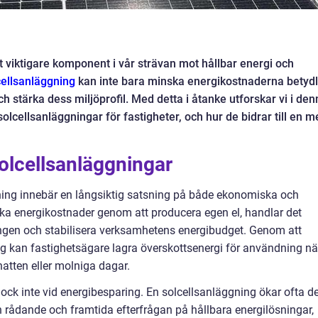
lt viktigare komponent i vår strävan mot hållbar energi och
cellsanläggning
kan inte bara minska energikostnaderna betydl
h stärka dess miljöprofil. Med detta i åtanke utforskar vi i den
solcellsanläggningar för fastigheter, och hur de bidrar till en m
olcellsanläggningar
ggning innebär en långsiktig satsning på både ekonomiska och
nka energikostnader genom att producera egen el, handlar det
ången och stabilisera verksamhetens energibudget. Genom att
ng kan fastighetsägare lagra överskottsenergi för användning nä
natten eller molniga dagar.
k inte vid energibesparing. En solcellsanläggning ökar ofta de
n rådande och framtida efterfrågan på hållbara energilösningar,