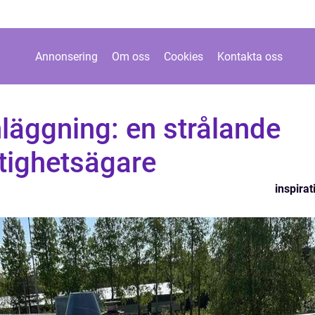
Annonsering
Om oss
Cookies
Kontakta oss
nläggning: en strålande
stighetsägare
inspirat