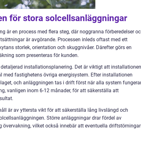
en för stora solcellsanläggningar
ning är en process med flera steg, där noggranna förberedelser o
utsättningar är avgörande. Processen inleds oftast med ett
kytans storlek, orientation och skuggnivåer. Därefter görs en
räkning som presenteras för kunden.
detaljerad installationsplanering. Det är viktigt att installatione
äl med fastighetens övriga energisystem. Efter installationen
aget, och anläggningen tas i drift först när alla system fungera
ng, vanligen inom 6-12 månader, för att säkerställa att
ultat.
 är av yttersta vikt för att säkerställa lång livslängd och
olcellsanläggningen. Större anläggningar drar fördel av
g övervakning, vilket också innebär att eventuella driftstörningar