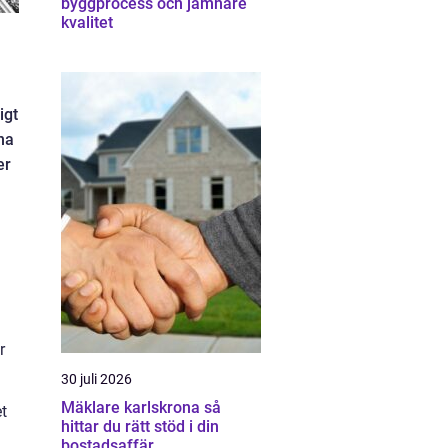
byggprocess och jämnare
kvalitet
igt
na
er
r
30 juli 2026
Mäklare karlskrona så
t
hittar du rätt stöd i din
bostadsaffär