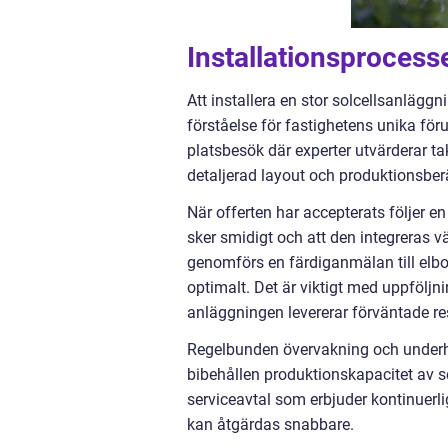
Installationsprocess
Att installera en stor solcellsanlägg
förståelse för fastighetens unika för
platsbesök där experter utvärderar ta
detaljerad layout och produktionsbe
När offerten har accepterats följer en 
sker smidigt och att den integreras v
genomförs en färdiganmälan till elbol
optimalt. Det är viktigt med uppföljni
anläggningen levererar förväntade res
Regelbunden övervakning och underhåll
bibehållen produktionskapacitet av s
serviceavtal som erbjuder kontinuerli
kan åtgärdas snabbare.