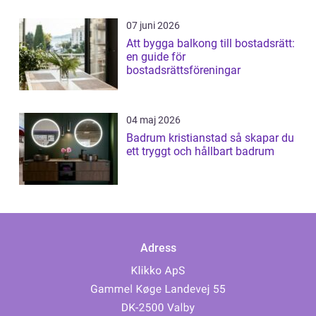
07 juni 2026
Att bygga balkong till bostadsrätt:
en guide för
bostadsrättsföreningar
04 maj 2026
Badrum kristianstad så skapar du
ett tryggt och hållbart badrum
Adress