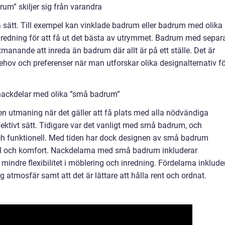
um” skiljer sig från varandra
a sätt. Till exempel kan vinklade badrum eller badrum med olika
inredning för att få ut det bästa av utrymmet. Badrum med separ
manande att inreda än badrum där allt är på ett ställe. Det är
a behov och preferenser när man utforskar olika designalternativ f
 nackdelar med olika ”små badrum”
en utmaning när det gäller att få plats med alla nödvändiga
ektivt sätt. Tidigare var det vanligt med små badrum, och
och funktionell. Med tiden har dock designen av små badrum
stil och komfort. Nackdelarna med små badrum inkluderar
indre flexibilitet i möblering och inredning. Fördelarna inklude
atmosfär samt att det är lättare att hålla rent och ordnat.