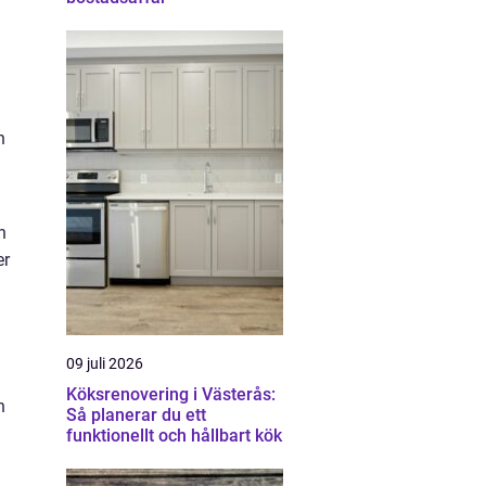
h
n
er
09 juli 2026
Köksrenovering i Västerås:
n
Så planerar du ett
funktionellt och hållbart kök