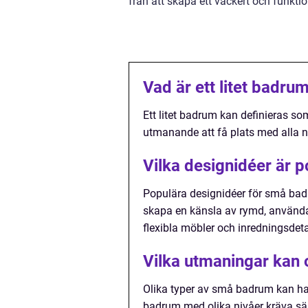
från att skapa ett vackert och funkti
Vad är ett litet badru
Ett litet badrum kan definieras s
utmanande att få plats med alla 
Vilka designidéer är 
Populära designidéer för små badr
skapa en känsla av rymd, använda
flexibla möbler och inredningsdetal
Vilka utmaningar kan 
Olika typer av små badrum kan ha 
badrum med olika nivåer kräva särs