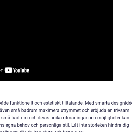
åde funktionellt och estetiskt tilltalande. Med smarta designidée
an även små badrum maximera utrymmet och erbjuda en trivsam
 av små badrum och deras unika utmaningar och möjligheter kan
egna behov och personliga stil. Låt inte storleken hindra dig