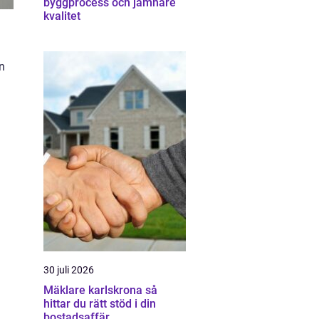
byggprocess och jämnare
kvalitet
n
30 juli 2026
Mäklare karlskrona så
hittar du rätt stöd i din
bostadsaffär