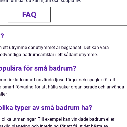
onellt rum där du kan njuta och koppla av.
FAQ
m?
om ett utrymme där utrymmet är begränsat. Det kan vara
nödvändiga badrumsartiklar i ett sådant utrymme.
populära för små badrum?
um inkluderar att använda ljusa färger och speglar för att
 smart förvaring för att hålla saker organiserade och använda
jer.
olika typer av små badrum ha?
olika utmaningar. Till exempel kan vinklade badrum eller
kild planering och inredning för att få ut det bästa av