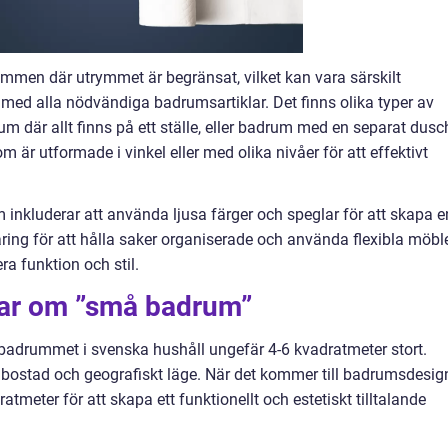
men där utrymmet är begränsat, vilket kan vara särskilt
 med alla nödvändiga badrumsartiklar. Det finns olika typer av
m där allt finns på ett ställe, eller badrum med en separat dusc
 är utformade i vinkel eller med olika nivåer för att effektivt
inkluderar att använda ljusa färger och speglar för att skapa e
ing för att hålla saker organiserade och använda flexibla möbl
ra funktion och stil.
gar om ”små badrum”
a badrummet i svenska hushåll ungefär 4-6 kvadratmeter stort.
 bostad och geografiskt läge. När det kommer till badrumsdesig
atmeter för att skapa ett funktionellt och estetiskt tilltalande