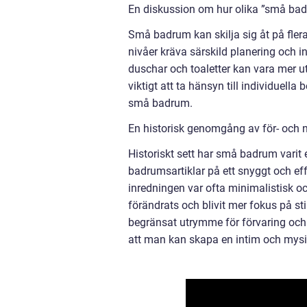
En diskussion om hur olika ”små badr
Små badrum kan skilja sig åt på fler
nivåer kräva särskild planering och 
duschar och toaletter kan vara mer ut
viktigt att ta hänsyn till individuell
små badrum.
En historisk genomgång av för- och
Historiskt sett har små badrum varit 
badrumsartiklar på ett snyggt och eff
inredningen var ofta minimalistisk 
förändrats och blivit mer fokus på 
begränsat utrymme för förvaring och m
att man kan skapa en intim och mysig 