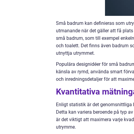
Små badrum kan definieras som utrym
utmanande när det gäller att få plats
små badrum, som till exempel enkelru
och toalett. Det finns även badrum som
utnyttja utrymmet.
Populära designidéer för små badrum 
känsla av rymd, använda smart förvar
och inredningsdetaljer för att maxime
Kvantitativa mätnin
Enligt statistik är det genomsnittlig
Detta kan variera beroende på typ av
är det viktigt att maximera varje kvadr
utrymme.