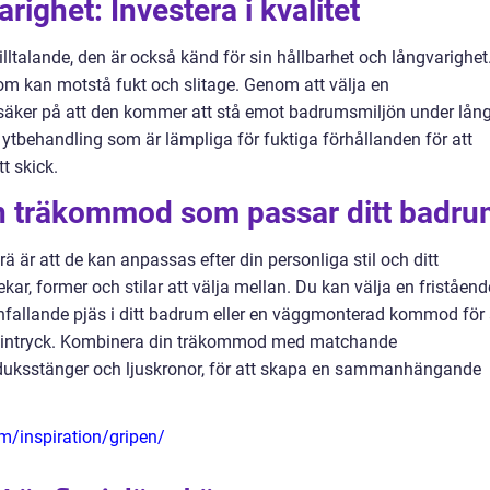
righet: Investera i kvalitet
illtalande, den är också känd för sin hållbarhet och långvarighet
 som kan motstå fukt och slitage. Genom att välja en
säker på att den kommer att stå emot badrumsmiljön under lån
och ytbehandling som är lämpliga för fuktiga förhållanden för att
t skick.
 en träkommod som passar ditt badr
är att de kan anpassas efter din personliga stil och ditt
kar, former och stilar att välja mellan. Du kan välja en friståend
nfallande pjäs i ditt badrum eller en väggmonterad kommod för 
gt intryck. Kombinera din träkommod med matchande
dduksstänger och ljuskronor, för att skapa en sammanhängande
/inspiration/gripen/