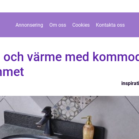
Annonsering
Om oss
Cookies
Kontakta oss
s och värme med kommo
ummet
inspirat