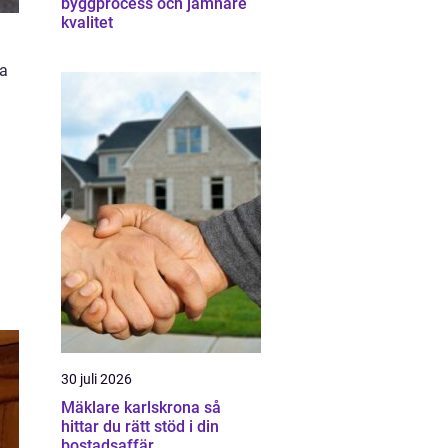
byggprocess och jämnare
kvalitet
ga
30 juli 2026
Mäklare karlskrona så
hittar du rätt stöd i din
bostadsaffär