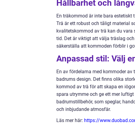
Hållbarhet och långva
En träkommod är inte bara estetiskt t
Trä är ett robust och tåligt material
kvalitetskommod av trä kan du vara 
tid. Det är viktigt att välja träslag 
säkerställa att kommoden förblir i got
Anpassad stil: Välj
En av fördelarna med kommoder av trä 
badrums design. Det finns olika storle
kommod av trä för att skapa en iögo
spara utrymme och ge ett mer lufti
badrumstillbehör, som speglar, han
och inbjudande atmosfär.
Läs mer här:
https://www.duobad.com