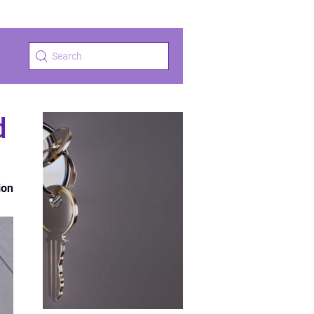
d
ion