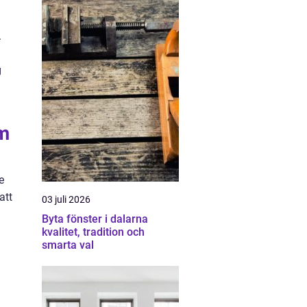
.
g
um
e
att
03 juli 2026
Byta fönster i dalarna
kvalitet, tradition och
smarta val