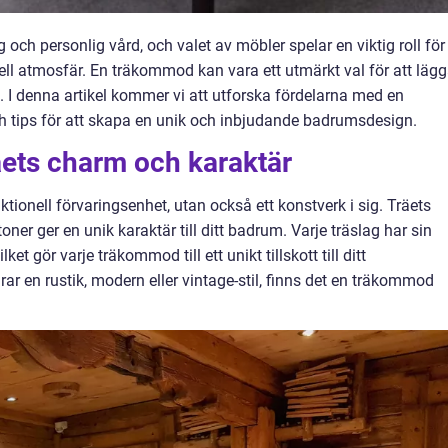
och personlig vård, och valet av möbler spelar en viktig roll för
ll atmosfär. En träkommod kan vara ett utmärkt val för att läg
m. I denna artikel kommer vi att utforska fördelarna med en
h tips för att skapa en unik och inbjudande badrumsdesign.
äets charm och karaktär
tionell förvaringsenhet, utan också ett konstverk i sig. Träets
er ger en unik karaktär till ditt badrum. Varje träslag har sin
ket gör varje träkommod till ett unikt tillskott till ditt
r en rustik, modern eller vintage-stil, finns det en träkommod