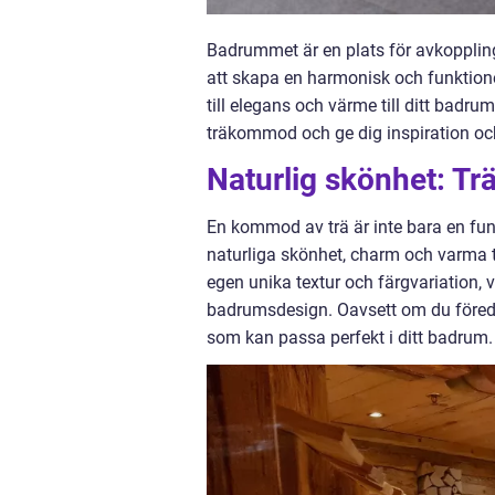
Badrummet är en plats för avkoppling 
att skapa en harmonisk och funktione
till elegans och värme till ditt badru
träkommod och ge dig inspiration oc
Naturlig skönhet: Tr
En kommod av trä är inte bara en funk
naturliga skönhet, charm och varma ton
egen unika textur och färgvariation, vil
badrumsdesign. Oavsett om du föredra
som kan passa perfekt i ditt badrum.