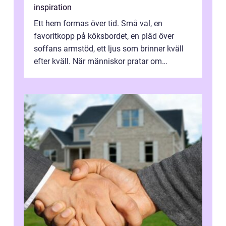
inspiration
Ett hem formas över tid. Små val, en
favoritkopp på köksbordet, en pläd över
soffans armstöd, ett ljus som brinner kväll
efter kväll. När människor pratar om
heminredning handlar det sällan bara om
fä...