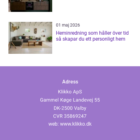
01 maj 2026
Heminredning som håller över tid
så skapar du ett personligt hem
Adress
web:
www.klikko.dk