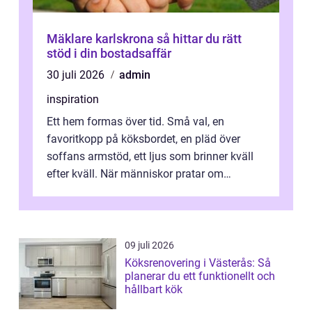
Mäklare karlskrona så hittar du rätt
stöd i din bostadsaffär
30 juli 2026
admin
inspiration
Ett hem formas över tid. Små val, en
favoritkopp på köksbordet, en pläd över
soffans armstöd, ett ljus som brinner kväll
efter kväll. När människor pratar om
heminredning handlar det sällan bara om
fä...
09 juli 2026
Köksrenovering i Västerås: Så
planerar du ett funktionellt och
hållbart kök