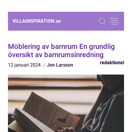
VILLAINSPIRATION.
se
Möblering av barnrum En grundlig
översikt av barnrumsinredning
redaktionel
12 januari 2024
Jon Larsson