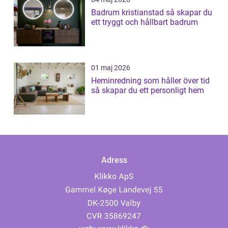
Badrum kristianstad så skapar du
ett tryggt och hållbart badrum
01 maj 2026
Heminredning som håller över tid
så skapar du ett personligt hem
Adress