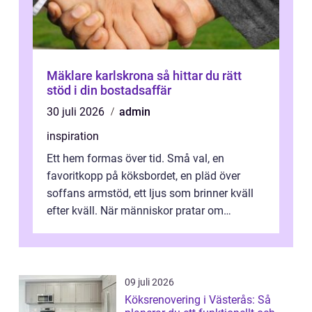
Mäklare karlskrona så hittar du rätt
stöd i din bostadsaffär
30 juli 2026
admin
inspiration
Ett hem formas över tid. Små val, en
favoritkopp på köksbordet, en pläd över
soffans armstöd, ett ljus som brinner kväll
efter kväll. När människor pratar om
heminredning handlar det sällan bara om
fä...
09 juli 2026
Köksrenovering i Västerås: Så