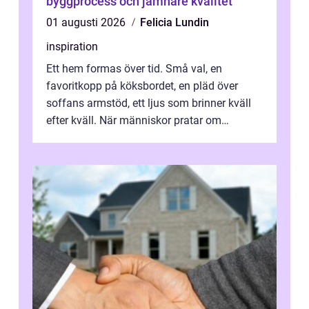
byggprocess och jämnare kvalitet
01 augusti 2026
Felicia Lundin
inspiration
Ett hem formas över tid. Små val, en
favoritkopp på köksbordet, en pläd över
soffans armstöd, ett ljus som brinner kväll
efter kväll. När människor pratar om
heminredning handlar det sällan bara om
fä...