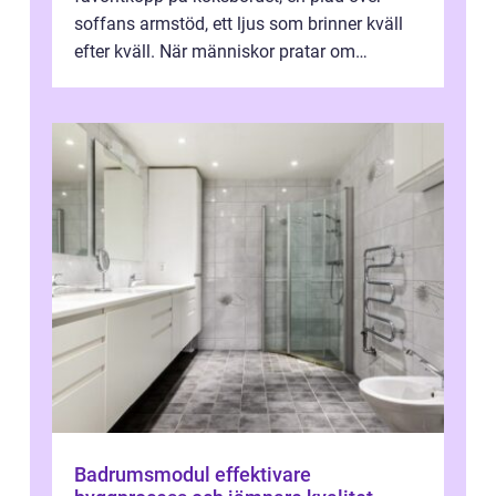
soffans armstöd, ett ljus som brinner kväll
efter kväll. När människor pratar om
heminredning handlar det sällan bara om
fä...
Badrumsmodul effektivare