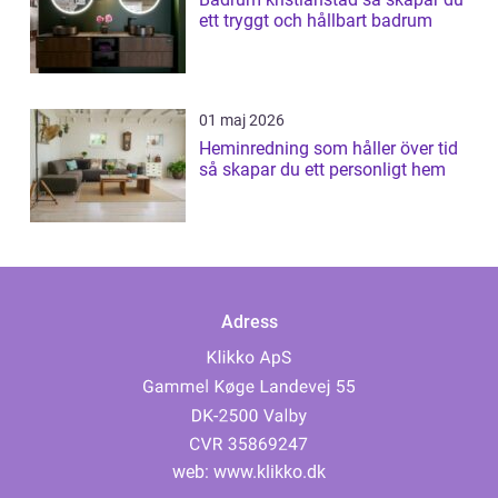
ett tryggt och hållbart badrum
01 maj 2026
Heminredning som håller över tid
så skapar du ett personligt hem
Adress
web:
www.klikko.dk