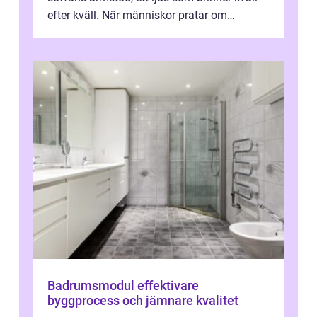
efter kväll. När människor pratar om
heminredning handlar det sällan bara om
fä...
Badrumsmodul effektivare
byggprocess och jämnare kvalitet