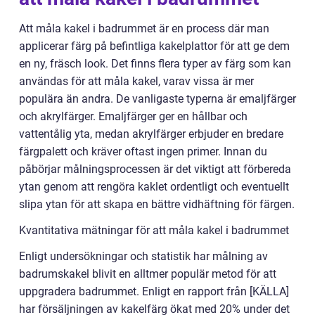
Att måla kakel i badrummet är en process där man
applicerar färg på befintliga kakelplattor för att ge dem
en ny, fräsch look. Det finns flera typer av färg som kan
användas för att måla kakel, varav vissa är mer
populära än andra. De vanligaste typerna är emaljfärger
och akrylfärger. Emaljfärger ger en hållbar och
vattentålig yta, medan akrylfärger erbjuder en bredare
färgpalett och kräver oftast ingen primer. Innan du
påbörjar målningsprocessen är det viktigt att förbereda
ytan genom att rengöra kaklet ordentligt och eventuellt
slipa ytan för att skapa en bättre vidhäftning för färgen.
Kvantitativa mätningar för att måla kakel i badrummet
Enligt undersökningar och statistik har målning av
badrumskakel blivit en alltmer populär metod för att
uppgradera badrummet. Enligt en rapport från [KÄLLA]
har försäljningen av kakelfärg ökat med 20% under det