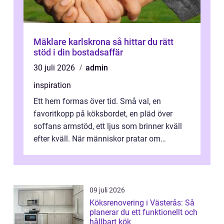
Mäklare karlskrona så hittar du rätt
stöd i din bostadsaffär
30 juli 2026
admin
inspiration
Ett hem formas över tid. Små val, en
favoritkopp på köksbordet, en pläd över
soffans armstöd, ett ljus som brinner kväll
efter kväll. När människor pratar om
heminredning handlar det sällan bara om
fä...
09 juli 2026
Köksrenovering i Västerås: Så
planerar du ett funktionellt och
hållbart kök