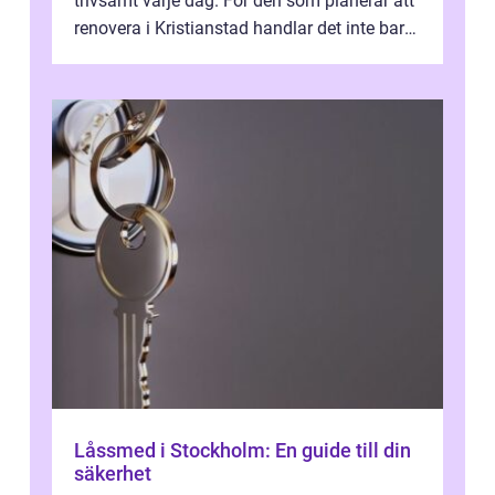
trivsamt varje dag. För den som planerar att
renovera i Kristianstad handlar det inte bara
om kakel och inredning. Rätt rör...
Låssmed i Stockholm: En guide till din
säkerhet