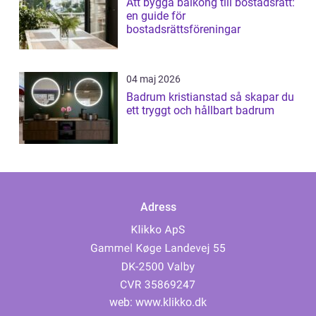
Att bygga balkong till bostadsrätt:
en guide för
bostadsrättsföreningar
04 maj 2026
Badrum kristianstad så skapar du
ett tryggt och hållbart badrum
Adress
web:
www.klikko.dk