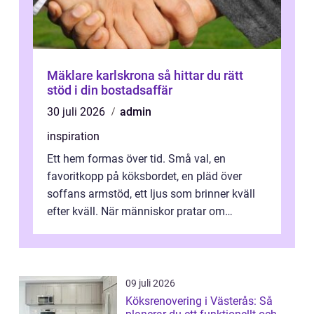
Mäklare karlskrona så hittar du rätt
stöd i din bostadsaffär
30 juli 2026
admin
inspiration
Ett hem formas över tid. Små val, en
favoritkopp på köksbordet, en pläd över
soffans armstöd, ett ljus som brinner kväll
efter kväll. När människor pratar om
heminredning handlar det sällan bara om
fä...
09 juli 2026
Köksrenovering i Västerås: Så