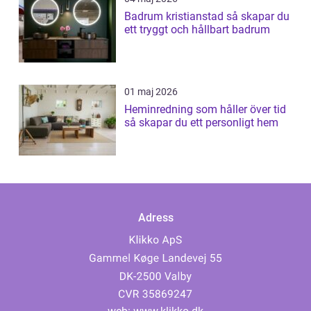
Badrum kristianstad så skapar du
ett tryggt och hållbart badrum
01 maj 2026
Heminredning som håller över tid
så skapar du ett personligt hem
Adress