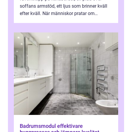
soffans armstöd, ett ljus som brinner kväll
efter kväll. När människor pratar om
heminredning handlar det sällan bara om
fä...
Badrumsmodul effektivare