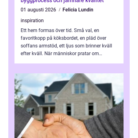
byggprocess och jämnare kvalitet
01 augusti 2026
Felicia Lundin
inspiration
Ett hem formas över tid. Små val, en
favoritkopp på köksbordet, en pläd över
soffans armstöd, ett ljus som brinner kväll
efter kväll. När människor pratar om
heminredning handlar det sällan bara om
fä...