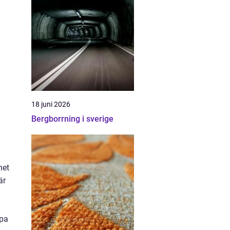
18 juni 2026
Bergborrning i sverige
het
är
apa