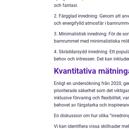
och fantasi.
2. Färgglad inredning: Genom att an
och energifylld atmosfär i barnrumm
3. Minimalistisk inredning: För de som
barnrummet med minimalistiska möbler
4. Skräddarsydd inredning: Ett populä
behov och intressen. Det kan inklud
Kvantitativa mätning
Enligt en undersökning från 2020, gen
prioriterade säkerhet som det viktiga
inklusive förvaring och flexibilitet, v
behovet av färgstarka och inspirerande
En diskussion om hur olika ”inredning 
Vi kan identifiera vissa skillnader me