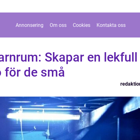
Annonsering
Om oss
Cookies
Kontakta oss
barnrum: Skapar en lekfull
ö för de små
redaktio