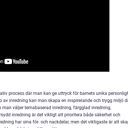
eativ process där man kan ge uttryck för barnets unika personlig
typ av inredning kan man skapa en inspirerande och trygg miljö d
 man väljer temabaserad inredning, färgglad inredning,
sydd inredning är det viktigt att prioritera både säkerhet och
inredning har sina för- och nackdelar, men det viktigaste är att sk