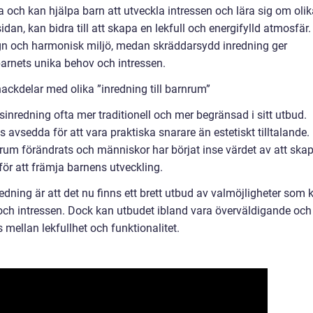
ra och kan hjälpa barn att utveckla intressen och lära sig om oli
an, kan bidra till att skapa en lekfull och energifylld atmosfär.
ugn och harmonisk miljö, medan skräddarsydd inredning ger
arnets unika behov och intressen.
ackdelar med olika ”inredning till barnrum”
inredning ofta mer traditionell och mer begränsad i sitt utbud.
 avsedda för att vara praktiska snarare än estetiskt tilltalande.
rum förändrats och människor har börjat inse värdet av att ska
för att främja barnens utveckling.
ning är att det nu finns ett brett utbud av valmöjligheter som 
och intressen. Dock kan utbudet ibland vara överväldigande och
s mellan lekfullhet och funktionalitet.