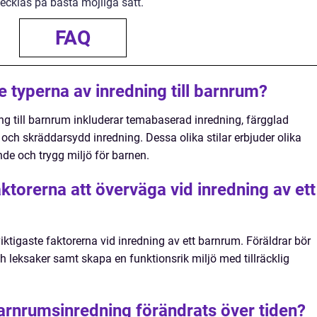
vecklas på bästa möjliga sätt.
FAQ
e typerna av inredning till barnrum?
ng till barnrum inkluderar temabaserad inredning, färgglad
 och skräddarsydd inredning. Dessa olika stilar erbjuder olika
nde och trygg miljö för barnen.
aktorerna att överväga vid inredning av ett
viktigaste faktorerna vid inredning av ett barnrum. Föräldrar bör
h leksaker samt skapa en funktionsrik miljö med tillräcklig
arnrumsinredning förändrats över tiden?