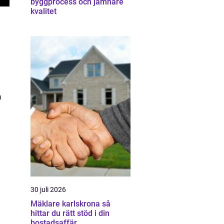
byggprocess och jämnare
kvalitet
a
30 juli 2026
Mäklare karlskrona så
hittar du rätt stöd i din
bostadsaffär