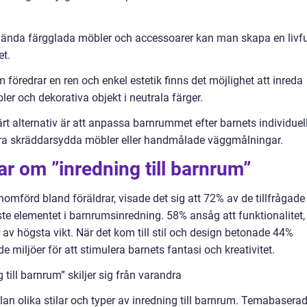
vända färgglada möbler och accessoarer kan man skapa en livfu
et.
 föredrar en ren och enkel estetik finns det möjlighet att inreda
 och dekorativa objekt i neutrala färger.
rt alternativ är att anpassa barnrummet efter barnets individuel
era skräddarsydda möbler eller handmålade väggmålningar.
ar om ”inredning till barnrum”
omförd bland föräldrar, visade det sig att 72% av de tillfrågade
ste elementet i barnrumsinredning. 58% ansåg att funktionalitet,
ar av högsta vikt. När det kom till stil och design betonade 44%
 miljöer för att stimulera barnets fantasi och kreativitet.
till barnrum” skiljer sig från varandra
llan olika stilar och typer av inredning till barnrum. Temabasera