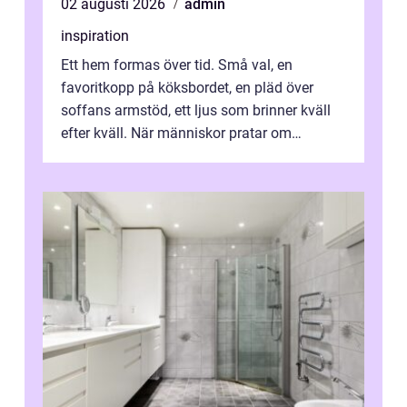
02 augusti 2026
admin
inspiration
Ett hem formas över tid. Små val, en
favoritkopp på köksbordet, en pläd över
soffans armstöd, ett ljus som brinner kväll
efter kväll. När människor pratar om
heminredning handlar det sällan bara om
fä...