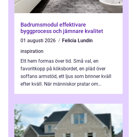
Badrumsmodul effektivare
byggprocess och jämnare kvalitet
01 augusti 2026
Felicia Lundin
inspiration
Ett hem formas över tid. Små val, en
favoritkopp på köksbordet, en pläd över
soffans armstöd, ett ljus som brinner kväll
efter kväll. När människor pratar om
heminredning handlar det sällan bara om
fä...