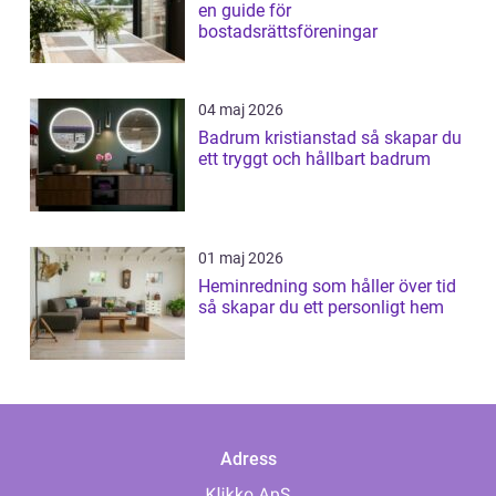
en guide för
bostadsrättsföreningar
04 maj 2026
Badrum kristianstad så skapar du
ett tryggt och hållbart badrum
01 maj 2026
Heminredning som håller över tid
så skapar du ett personligt hem
Adress