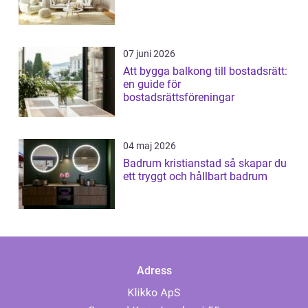
07 juni 2026
Att bygga balkong till bostadsrätt:
en guide för
bostadsrättsföreningar
04 maj 2026
Badrum kristianstad så skapar du
ett tryggt och hållbart badrum
Adress