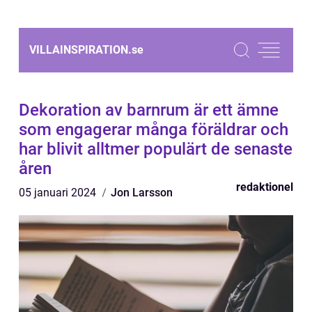
VILLAINSPIRATION.
se
Dekoration av barnrum är ett ämne
som engagerar många föräldrar och
har blivit alltmer populärt de senaste
åren
redaktionel
05 januari 2024
Jon Larsson