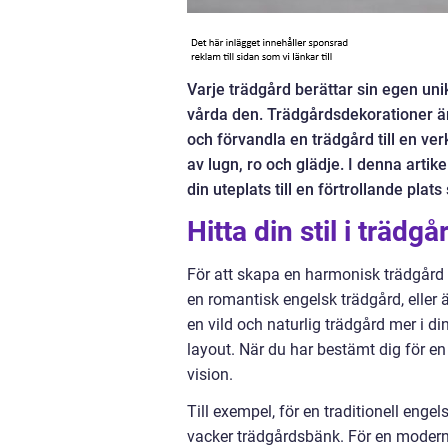
Varje trädgård berättar sin egen uni
vårda den. Trädgårdsdekorationer är in
och förvandla en trädgård till en ve
av lugn, ro och glädje. I denna artike
din uteplats till en förtrollande pla
Hitta din stil i trädg
För att skapa en harmonisk trädgård b
en romantisk engelsk trädgård, eller 
en vild och naturlig trädgård mer i d
layout. När du har bestämt dig för e
vision.
Till exempel, för en traditionell enge
vacker trädgårdsbänk. För en modern lo