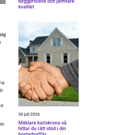
byggprocess och jämnare
kvalitet
sig
a
 ha
är
na
30 juli 2026
Mäklare karlskrona så
 en
hittar du rätt stöd i din
bostadsaffär