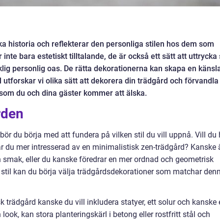
ka historia och reflekterar den personliga stilen hos dem som
te bara estetiskt tilltalande, de är också ett sätt att uttrycka 
rklig personlig oas. De rätta dekorationerna kan skapa en känsl
l utforskar vi olika sätt att dekorera din trädgård och förvandla
ts som du och dina gäster kommer att älska.
ården
ör du börja med att fundera på vilken stil du vill uppnå. Vill du
är du mer intresserad av en minimalistisk zen-trädgård? Kanske 
in smak, eller du kanske föredrar en mer ordnad och geometrisk
n stil kan du börja välja trädgårdsdekorationer som matchar den
lsk trädgård kanske du vill inkludera statyer, ett solur och kanske
ok, kan stora planteringskärl i betong eller rostfritt stål och