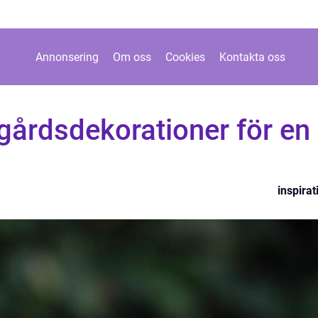
Annonsering
Om oss
Cookies
Kontakta oss
gårdsdekorationer för en
inspirat