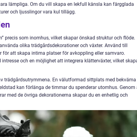
ara lämpliga. Om du vill skapa en lekfull känsla kan färgglada
urer och ljusslingor vara kul tillägg.
den
m” precis som inomhus, vilket skapar önskad struktur och flöde.
nvända olika trädgårdsdekorationer och växter. Använd till
 för att skapa intima platser för avkoppling eller samvaro.
 intresse och en möjlighet att integrera klätterväxter, vilket skap
kt av trädgårdsutrymmena. En välutformad sittplats med bekväma
 eldstad kan förlänga de timmar du spenderar utomhus. Genom 
ar med de övriga dekorationerna skapar du en enhetlig och