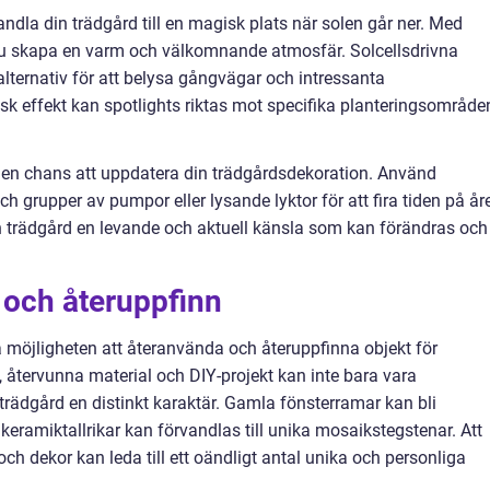
rvandla din trädgård till en magisk plats när solen går ner. Med
 du skapa en varm och välkomnande atmosfär. Solcellsdrivna
 alternativ för att belysa gångvägar och intressanta
isk effekt kan spotlights riktas mot specifika planteringsområde
 en chans att uppdatera din trädgårdsdekoration. Använd
grupper av pumpor eller lysande lyktor för att fira tiden på åre
n trädgård en levande och aktuell känsla som kan förändras och
 och återuppfinn
a möjligheten att återanvända och återuppfinna objekt för
 återvunna material och DIY-projekt kan inte bara vara
trädgård en distinkt karaktär. Gamla fönsterramar kan bli
 keramiktallrikar kan förvandlas till unika mosaikstegstenar. Att
 och dekor kan leda till ett oändligt antal unika och personliga