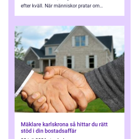
efter kväll. När människor pratar om
heminredning handlar det sällan bara om
fä...
Mäklare karlskrona så hittar du rätt
stöd i din bostadsaffär