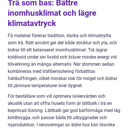
Trä som bas: Bättre
inomhusklimat och lägre
klimatavtryck
Få material förenar tradition, styrka och klimatnytta
som trä. Rätt använt ger det både struktur och yta, och
bidrar till ett balanserat inomhusklimat. Trä lagrar
koldioxid under sin livstid och kräver mindre energi vid
tillverkning än många alternativ. När stommen sedan
kombineras med träfiberisolering förbättras
fuktbuffringen, vilket minskar risk för mögel och bidrar
till jämnare temperaturer över dygnet.
För beställare som vill optimera isolervärden och
akustik utan att offra husets form är lättbalk i trä en
beprövad lösning. Lättbalk ger god bärförmåga med låg
köldbrygga, och passar både till utbyggnader och
nyproduktion. I renoveringar av äldre hus kan lösvirke