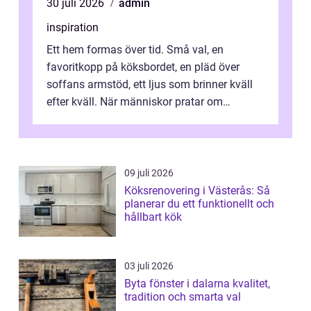
30 juli 2026
admin
inspiration
Ett hem formas över tid. Små val, en
favoritkopp på köksbordet, en pläd över
soffans armstöd, ett ljus som brinner kväll
efter kväll. När människor pratar om
heminredning handlar det sällan bara om
fä...
09 juli 2026
Köksrenovering i Västerås: Så
planerar du ett funktionellt och
hållbart kök
03 juli 2026
Byta fönster i dalarna kvalitet,
tradition och smarta val