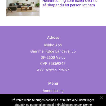
Heminredning som håller över tid
så skapar du ett personligt hem
Adress
web:
www.klikko.dk
Menu
Annonsering
Om oss
På vores website bruges cookies til at huske dine indstillinger,
Cookies
statistik og personalisering af indhold og annoncer. Denne