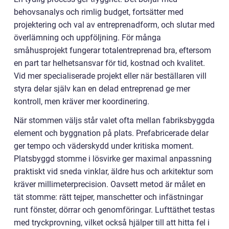
behovsanalys och rimlig budget, fortsätter med
projektering och val av entreprenadform, och slutar med
överlämning och uppföljning. För många
småhusprojekt fungerar totalentreprenad bra, eftersom
en part tar helhetsansvar för tid, kostnad och kvalitet.
Vid mer specialiserade projekt eller när beställaren vill
styra delar själv kan en delad entreprenad ge mer
kontroll, men kräver mer koordinering.
När stommen väljs står valet ofta mellan fabriksbyggda
element och byggnation på plats. Prefabricerade delar
ger tempo och väderskydd under kritiska moment.
Platsbyggd stomme i lösvirke ger maximal anpassning
praktiskt vid sneda vinklar, äldre hus och arkitektur som
kräver millimeterprecision. Oavsett metod är målet en
tät stomme: rätt tejper, manschetter och infästningar
runt fönster, dörrar och genomföringar. Lufttäthet testas
med tryckprovning, vilket också hjälper till att hitta fel i