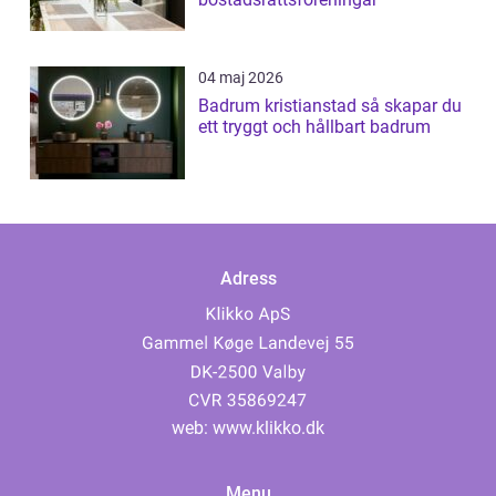
04 maj 2026
Badrum kristianstad så skapar du
ett tryggt och hållbart badrum
Adress
web:
www.klikko.dk
Menu