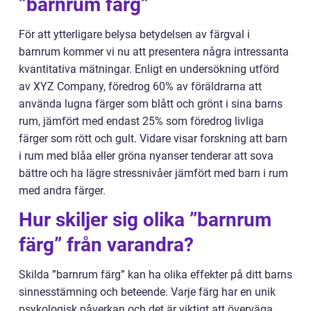
”barnrum färg”
För att ytterligare belysa betydelsen av färgval i
barnrum kommer vi nu att presentera några intressanta
kvantitativa mätningar. Enligt en undersökning utförd
av XYZ Company, föredrog 60% av föräldrarna att
använda lugna färger som blått och grönt i sina barns
rum, jämfört med endast 25% som föredrog livliga
färger som rött och gult. Vidare visar forskning att barn
i rum med blåa eller gröna nyanser tenderar att sova
bättre och ha lägre stressnivåer jämfört med barn i rum
med andra färger.
Hur skiljer sig olika ”barnrum
färg” från varandra?
Skilda ”barnrum färg” kan ha olika effekter på ditt barns
sinnesstämning och beteende. Varje färg har en unik
psykologisk påverkan och det är viktigt att överväga