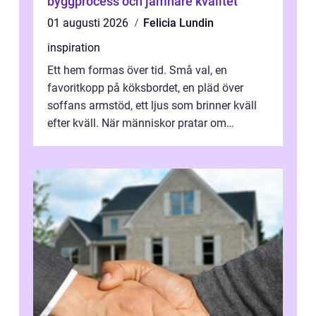
byggprocess och jämnare kvalitet
01 augusti 2026
Felicia Lundin
inspiration
Ett hem formas över tid. Små val, en
favoritkopp på köksbordet, en pläd över
soffans armstöd, ett ljus som brinner kväll
efter kväll. När människor pratar om
heminredning handlar det sällan bara om
fä...