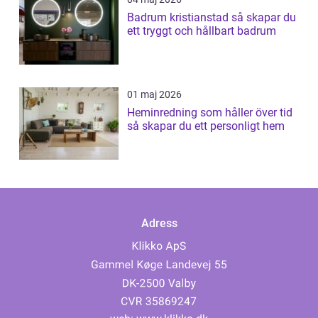
Badrum kristianstad så skapar du
ett tryggt och hållbart badrum
01 maj 2026
Heminredning som håller över tid
så skapar du ett personligt hem
Adress