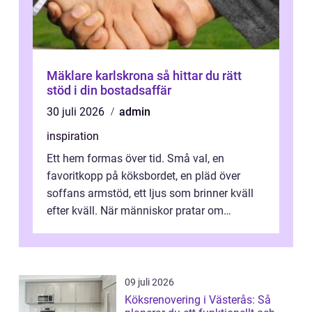
Mäklare karlskrona så hittar du rätt
stöd i din bostadsaffär
30 juli 2026
admin
inspiration
Ett hem formas över tid. Små val, en
favoritkopp på köksbordet, en pläd över
soffans armstöd, ett ljus som brinner kväll
efter kväll. När människor pratar om
heminredning handlar det sällan bara om
fä...
09 juli 2026
Köksrenovering i Västerås: Så