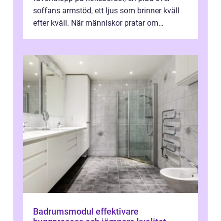
soffans armstöd, ett ljus som brinner kväll
efter kväll. När människor pratar om
heminredning handlar det sällan bara om
fä...
Badrumsmodul effektivare