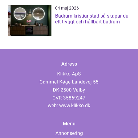
04 maj 2026
Badrum kristianstad så skapar du
ett tryggt och hållbart badrum
Adress
web:
www.klikko.dk
Menu
Annonsering