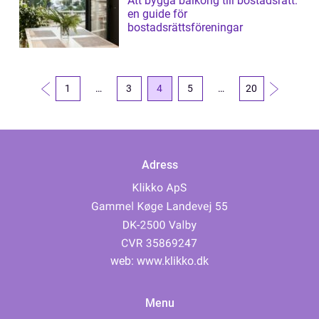
Att bygga balkong till bostadsrätt:
en guide för
bostadsrättsföreningar
1
…
3
4
5
…
20
Adress
web:
www.klikko.dk
Menu