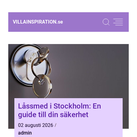
VILLAINSPIRATION.
se
Låssmed i Stockholm: En
guide till din säkerhet
02 augusti 2026
admin