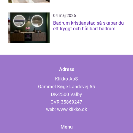
04 maj 2026
Badrum kristianstad så skapar du
ett tryggt och hållbart badrum
Adress
web:
www.klikko.dk
Menu