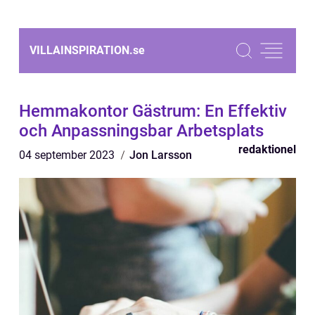
VILLAINSPIRATION.
se
Hemmakontor Gästrum: En Effektiv
och Anpassningsbar Arbetsplats
redaktionel
04 september 2023
Jon Larsson