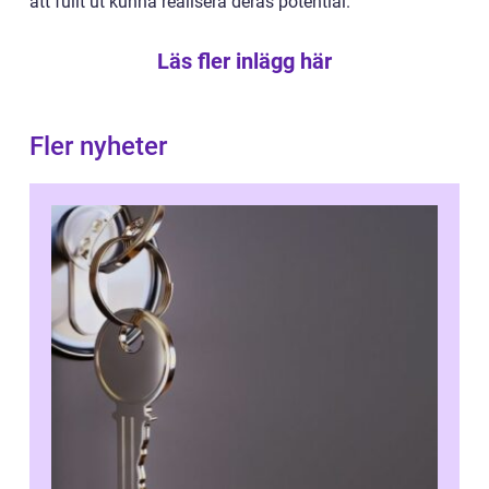
att fullt ut kunna realisera deras potential.
Läs fler inlägg här
Fler nyheter