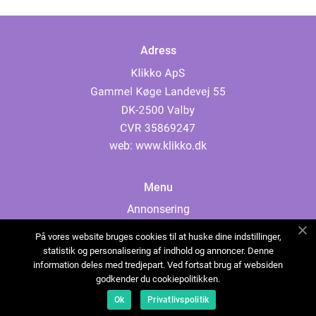
Adress
web:
www.klikko.dk
Menu
Annonsering
Om oss
På vores website bruges cookies til at huske dine indstillinger,
Cookies
statistik og personalisering af indhold og annoncer. Denne
information deles med tredjepart. Ved fortsat brug af websiden
Kontakta oss
godkender du cookiepolitikken.
Sitemap
Ok
Privatlivspolitik