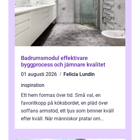
Badrumsmodul effektivare
byggprocess och jämnare kvalitet
01 augusti 2026
Felicia Lundin
inspiration
Ett hem formas över tid. Små val, en
favoritkopp på köksbordet, en pläd över
soffans armstöd, ett ljus som brinner kväll
efter kväll. När människor pratar om
heminredning handlar det sällan bara om
fä...