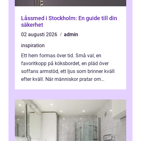
Låssmed i Stockholm: En guide till din
säkerhet
02 augusti 2026
admin
inspiration
Ett hem formas över tid. Små val, en
favoritkopp på köksbordet, en pläd över
soffans armstöd, ett ljus som brinner kväll
efter kväll. När människor pratar om
heminredning handlar det sällan bara om
fä...